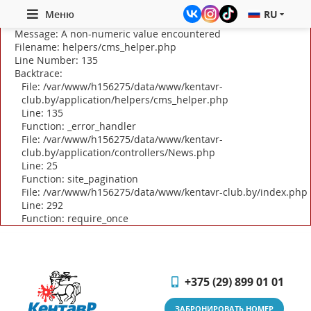
A PHP Error was encountered
Меню
RU
Severity: Warning
Message: A non-numeric value encountered
Filename: helpers/cms_helper.php
Line Number: 135
Backtrace:
File: /var/www/h156275/data/www/kentavr-
club.by/application/helpers/cms_helper.php
Line: 135
Function: _error_handler
File: /var/www/h156275/data/www/kentavr-
club.by/application/controllers/News.php
Line: 25
Function: site_pagination
File: /var/www/h156275/data/www/kentavr-club.by/index.php
Line: 292
Function: require_once
+375 (29) 899 01 01
ЗАБРОНИРОВАТЬ НОМЕР