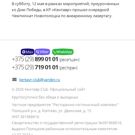
В субботу, 12 мая в рамках мероприятий, приуроченных
ко Дню Победы, в КР «Кентавр» прошел очередной
Чемпионат Новополоцка по внеаренному лазертагу.
+375 (29)
899 01 01
(ресепшен)
+375 (29)
719 01 01
(ресторан)
kentavr-club@yandex.ru
2026 Кентавр Club. Официальный сайт
©
Круглосуточно без обеда и выходных
Частное предприятие "Ресторанно-гостиничный комплекс"
Полоцкий р-н, д. Коптево, ул. Двинская, д. 15
УНП 391968616
Свидетельство о государственной регистрации №391968616,
выдано Полоцким районным исполнительным комитетом
12.07.2023 г.